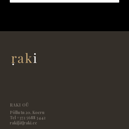
RAKI OÜ
Põllu tn 20, Koeru
Tel +372 5688 3442
raki[ät]raki.ee