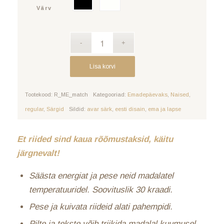
Värv
Lisa korvi
Tootekood:
R_ME_match
Kategooriad:
Emadepäevaks
,
Naised
,
regular
,
Särgid
Sildid:
avar särk
,
eesti disain
,
ema ja lapse
Et riided sind kaua rõõmustaksid, käitu
järgnevalt!
Säästa energiat ja pese neid madalatel
temperatuuridel. Soovituslik 30 kraadi.
Pese ja kuivata riideid alati pahempidi.
Pilte ja tekste võib triikida madalal kuumusel