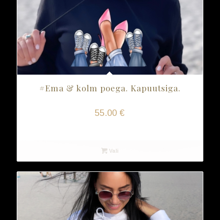
#Ema & kolm poega. Kapuutsiga.
55.00
€
Vali