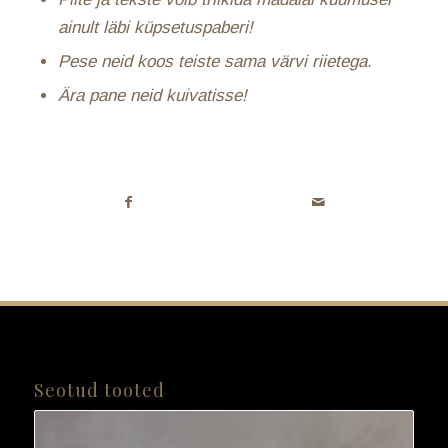
ainult läbi küpsetuspaberi!
Pese neid koos teiste sama värvi riietega.
Ära pane neid kuivatisse!
Seotud tooted