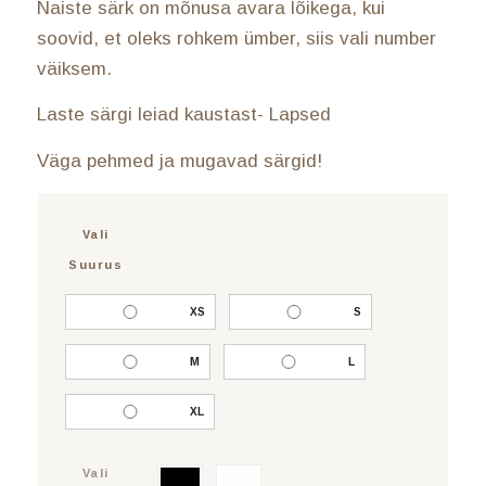
Naiste särk on mõnusa avara lõikega, kui
soovid, et oleks rohkem ümber, siis vali number
väiksem.
Laste särgi leiad kaustast- Lapsed
Väga pehmed ja mugavad särgid!
Vali
Suurus
XS
S
M
L
XL
Vali