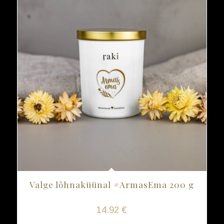
Valge lõhnaküünal #ArmasEma 200 g
14.92
€