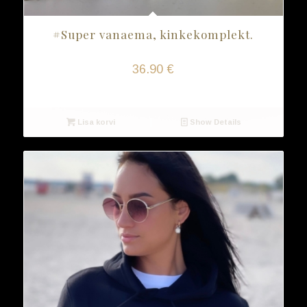
#Super vanaema, kinkekomplekt.
36.90
€
Lisa korvi
Show Details