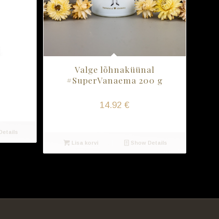
Valge lõhnaküünal
#SuperVanaema 200 g
14.92
€
etails
Lisa korvi
Show Details