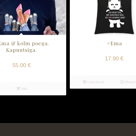
Ema & kolm poega.
#Ema
Kapuutsiga.
17.90
€
55.00
€
Lisa korvi
Show D
Vali