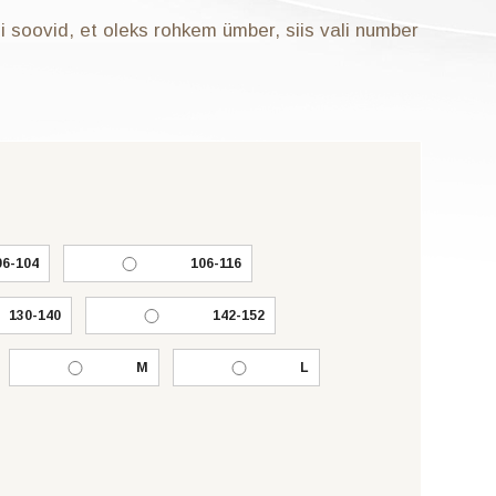
 soovid, et oleks rohkem ümber, siis vali number
96-104
106-116
130-140
142-152
M
L