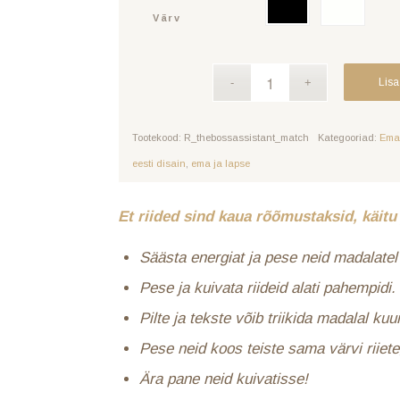
Värv
Lisa
Tootekood:
R_thebossassistant_match
Kategooriad:
Ema
eesti disain
,
ema ja lapse
Et riided sind kaua rõõmustaksid, käitu 
Säästa energiat ja pese neid madalatel 
Pese ja kuivata riideid alati pahempidi.
Pilte ja tekste võib triikida madalal ku
Pese neid koos teiste sama värvi riiete
Ära pane neid kuivatisse!