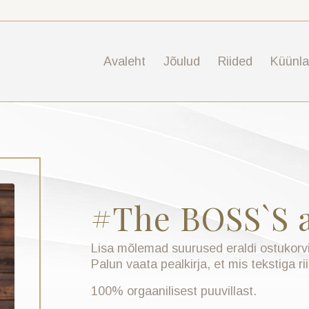
Avaleht
Jõulud
Riided
Küünl
#The BOSS`S a
Lisa mõlemad suurused eraldi ostukorvi
Palun vaata pealkirja, et mis tekstiga rii
100% orgaanilisest puuvillast.