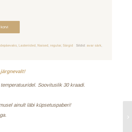
 korvi
depäevaks
,
Lasteriided
,
Naised
,
regular
,
Särgid
Sildid:
avar särk
,
järgnevalt!
temperatuuridel. Soovituslik 30 kraadi.
umusel ainult läbi küpsetuspaberi!
ga.