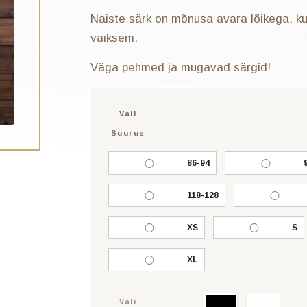
Naiste särk on mõnusa avara lõikega, kui
väiksem.
Väga pehmed ja mugavad särgid!
Vali
Suurus
86-94
118-128
XS
S
XL
Vali