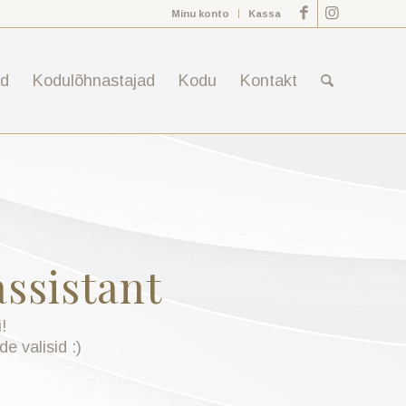
Minu konto
Kassa
ad
Kodulõhnastajad
Kodu
Kontakt
ssistant
!
de valisid :)