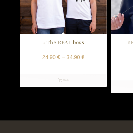
#The REAL boss
#
Hinnavahemik:
24.90
€
–
34.90
€
24.90 €
Vali
kuni
34.90 €