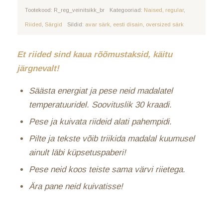
Tootekood:
R_reg_veinitsikk_br
Kategooriad:
Naised
,
regular
,
Riided
,
Särgid
Sildid:
avar särk
,
eesti disain
,
oversized särk
Et riided sind kaua rõõmustaksid, käitu
järgnevalt!
Säästa energiat ja pese neid madalatel
temperatuuridel. Soovituslik 30 kraadi.
Pese ja kuivata riideid alati pahempidi.
Pilte ja tekste võib triikida madalal kuumusel
ainult läbi küpsetuspaberi!
Pese neid koos teiste sama värvi riietega.
Ära pane neid kuivatisse!