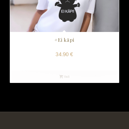
#Ei käpi
34.90
€
Vali