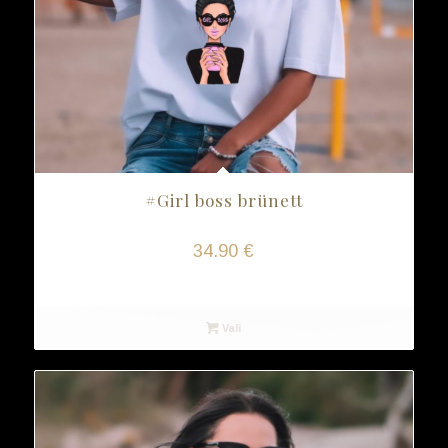
#Girl boss brünett
34.90
€
Vali