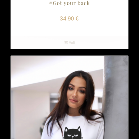
#Got your back
34.90
€
Vali