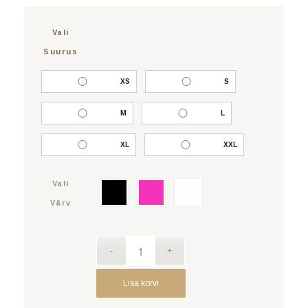
Vali
Suurus
XS
S
M
L
XL
XXL
Vali
Värv
Lisa korvi