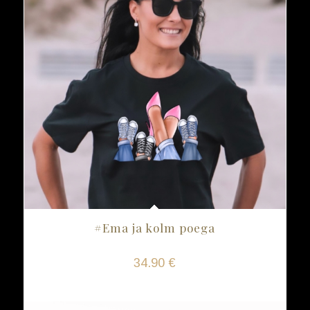
#Ema ja kolm poega
34.90
€