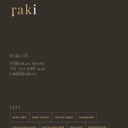
RAKI OÜ
Põllu tn 20, Koeru
Tel +372 5688 3442
raki[ät]raki.ee
LEIA
avar särk
eesti disain
ema ja lapse
isadepäev
isa ja poja pusa
isa ja poja särk
isa pusa
jõuluküünal