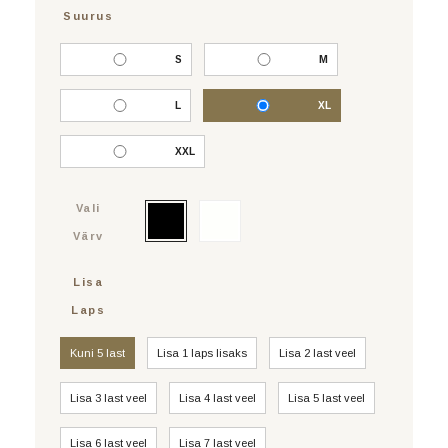
Suurus
S
M
L
XL
XXL
Vali
Värv
Lisa
Laps
Kuni 5 last
Lisa 1 laps lisaks
Lisa 2 last veel
Lisa 3 last veel
Lisa 4 last veel
Lisa 5 last veel
Lisa 6 last veel
Lisa 7 last veel