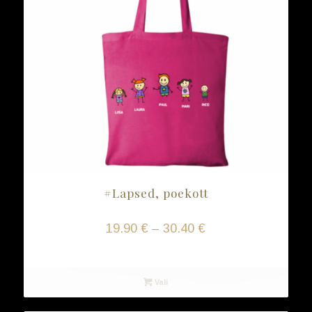
#Lapsed, poekott
Hinnavahemik:
19.90
€
–
30.40
€
19.90 €
Vali