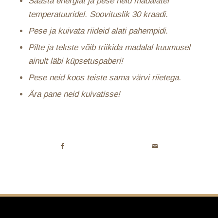
Säästa energiat ja pese neid madalatel
temperatuuridel. Soovituslik 30 kraadi.
Pese ja kuivata riideid alati pahempidi.
Pilte ja tekste võib triikida madalal kuumusel
ainult läbi küpsetuspaberi!
Pese neid koos teiste sama värvi riietega.
Ära pane neid kuivatisse!