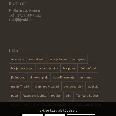
RAKI OÜ
Põllu tn 20, Koeru
Tel +372 5688 3442
raki[ät]raki.ee
LEIA
avar särk
eesti disain
ema ja lapse
isadepäev
isa ja poja pusa
isa ja poja särk
isa pusa
jõuluküünal
jõulupusa
kinkekomplekt
kodulõhnastaja
kuri kass
naiste T- särk
oversized cropped
oversized särk
poekott
pusa
Raspberry Mohito
regular
slim
Tähtkuju küünal
Vaasid
vanaema
vanavanematepäev
Väike valge küünal
raki.ee kasutab küpsiseid