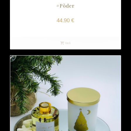
#Põder
44.90
€
Vali