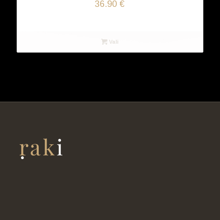
36.90
€
Vali